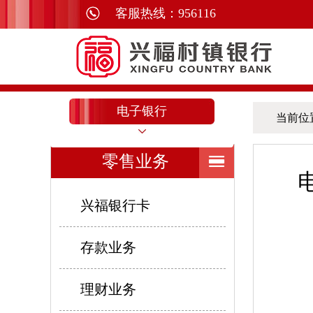
客服热线：956116
电子银行
当前位
零售业务
兴福银行卡
存款业务
理财业务