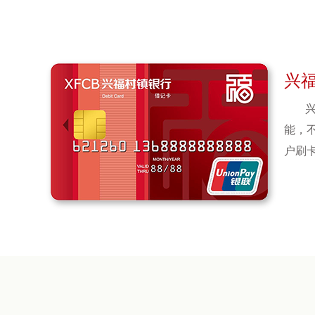
兴
能，
户刷